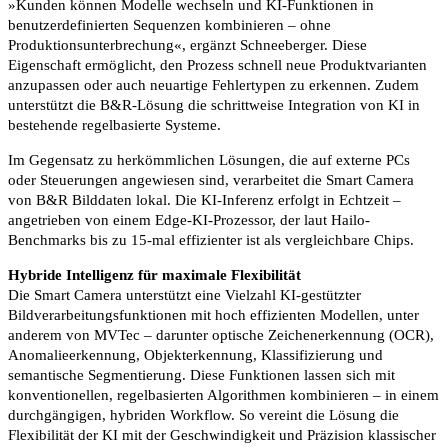
»Kunden können Modelle wechseln und KI-Funktionen in
benutzerdefinierten Sequenzen kombinieren – ohne
Produktionsunterbrechung«, ergänzt Schneeberger. Diese
Eigenschaft ermöglicht, den Prozess schnell neue Produktvarianten
anzupassen oder auch neuartige Fehlertypen zu erkennen. Zudem
unterstützt die B&R-Lösung die schrittweise Integration von KI in
bestehende regelbasierte Systeme.
Im Gegensatz zu herkömmlichen Lösungen, die auf externe PCs
oder Steuerungen angewiesen sind, verarbeitet die Smart Camera
von B&R Bilddaten lokal. Die KI-Inferenz erfolgt in Echtzeit –
angetrieben von einem Edge-KI-Prozessor, der laut Hailo-
Benchmarks bis zu 15-mal effizienter ist als vergleichbare Chips.
Hybride Intelligenz für maximale Flexibilität
Die Smart Camera unterstützt eine Vielzahl KI-gestützter
Bildverarbeitungsfunktionen mit hoch effizienten Modellen, unter
anderem von MVTec – darunter optische Zeichenerkennung (OCR),
Anomalieerkennung, Objekterkennung, Klassifizierung und
semantische Segmentierung. Diese Funktionen lassen sich mit
konventionellen, regelbasierten Algorithmen kombinieren – in einem
durchgängigen, hybriden Workflow. So vereint die Lösung die
Flexibilität der KI mit der Geschwindigkeit und Präzision klassischer