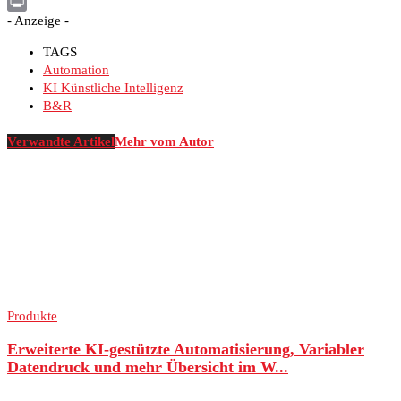
WhatsApp
- Anzeige -
Print
TAGS
Automation
KI Künstliche Intelligenz
B&R
Verwandte Artikel
Mehr vom Autor
Produkte
Erweiterte KI-gestützte Automatisierung, Variabler
Datendruck und mehr Übersicht im W...