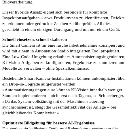
Bildverarbeitung.
Dieser hybride Ansatz eignet sich besonders für komplexe
Inspektionsaufgaben – etwa Produkttypen zu identifizieren, Defekte
zu erkennen oder gedruckte Zeichen zu überprüfen. All dies
geschieht in einem einzigen Durchgang und mit nur einem Gerät.
Schnell einsetzen, schnell skalieren
Die Smart Camera ist für eine rasche Inbetriebnahme konzipiert und
wird mit einem in Automation Studio integrierten Tool projektiert.
Eine Low-Code-Umgebung erlaubt es Automatisierungsingenieuren,
KI-Vision-Aufgaben zu konfigurieren, Ergebnisse zu simulieren und
Modelle zu verwalten – ohne Spezialkenntnisse.
Bestehende Smart-Kamera-Installationen können unkompliziert über
ein Drop-in-Upgrade aufgerüstet werden.
»Automatisierungsingenieure können KI-Vision innerhalb weniger
Stunden implementieren – nicht erst nach Tagen«, so Schneeberger.
»Da das System vollständig mit der Maschinensteuerung
synchronisiert ist, steigt die Gesamteffektivität der Anlage – bei
gleichbleibender Komplexität.«
Optimierte Bildgebung für bessere AI-Ergebnisse
Die werkseitig kalibrierte Optik und Beleuchtung verbessern die