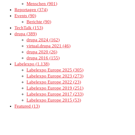
Menschen
901
Reportagen
374
Events
90
Berichte
90
TechTalk
153
drupa
389
drupa 2024
162
virtual.drupa 2021
46
drupa 2020
26
drupa 2016
155
Labelexpo
1.138
Labelexpo Europe 2025
305
Labelexpo Europe 2023
273
Labelexpo Europe 2022
23
Labelexpo Europe 2019
251
Labelexpo Europe 2017
233
Labelexpo Europe 2015
53
Featured
13