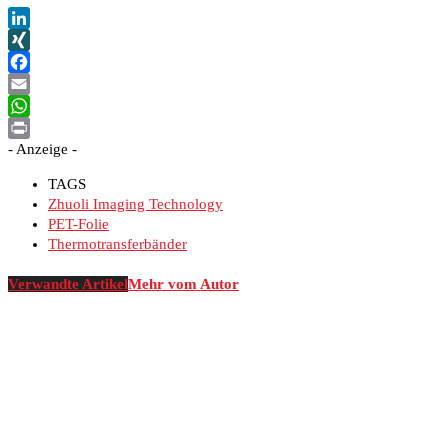
LinkedIn
XING
Facebook
Email
WhatsApp
- Anzeige -
Print
TAGS
Zhuoli Imaging Technology
PET-Folie
Thermotransferbänder
Verwandte Artikel
Mehr vom Autor