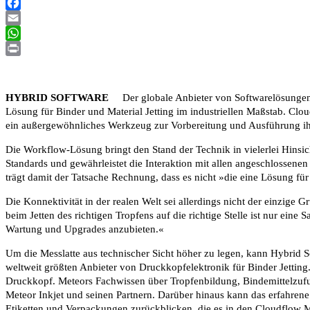
XING
Facebook
Email
WhatsApp
Print
HYBRID SOFTWARE
Der globale Anbieter von Softwarelösungen f
Lösung für Binder und Material Jetting im industriellen Maßstab. Clo
ein außergewöhnliches Werkzeug zur Vorbereitung und Ausführung ih
Die Workflow-Lösung bringt den Stand der Technik in vielerlei Hinsic
Standards und gewährleistet die Interaktion mit allen angeschlossenen
trägt damit der Tatsache Rechnung, dass es nicht »die eine Lösung für 
Die Konnektivität in der realen Welt sei allerdings nicht der einzige
beim Jetten des richtigen Tropfens auf die richtige Stelle ist nur ein
Wartung und Upgrades anzubieten.«
Um die Messlatte aus technischer Sicht höher zu legen, kann Hybrid S
weltweit größten Anbieter von Druckkopfelektronik für Binder Jetti
Druckkopf. Meteors Fachwissen über Tropfenbildung, Bindemittelzufu
Meteor Inkjet und seinen Partnern. Darüber hinaus kann das erfahren
Etiketten und Verpackungen zurückblicken, die es in den Cloudflow M