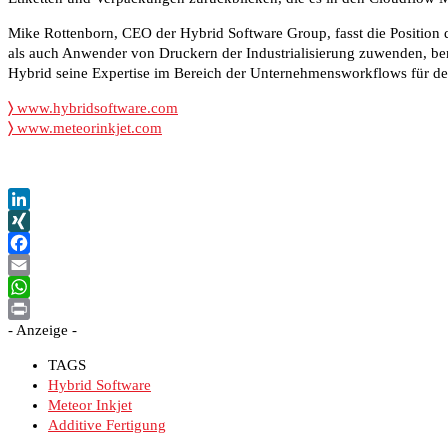
Mike Rottenborn, CEO der Hybrid Software Group, fasst die Position
als auch Anwender von Druckern der Industrialisierung zuwenden, benö
Hybrid seine Expertise im Bereich der Unternehmensworkflows für de
〉
www.hybridsoftware.com
〉
www.meteorinkjet.com
LinkedIn
XING
Facebook
Email
WhatsApp
- Anzeige -
Print
TAGS
Hybrid Software
Meteor Inkjet
Additive Fertigung