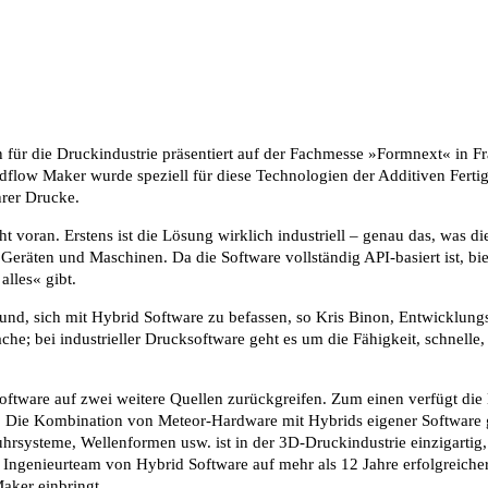
ür die Druckindustrie präsentiert auf der Fachmesse »Formnext« in F
udflow Maker wurde speziell für diese Technologien der Additiven Fert
rer Drucke.
ht voran. Erstens ist die Lösung wirklich industriell – genau das, was 
 Geräten und Maschinen. Da die Software vollständig API-basiert ist, b
alles« gibt.
 Grund, sich mit Hybrid Software zu befassen, so Kris Binon, Entwicklun
e Sache; bei industrieller Drucksoftware geht es um die Fähigkeit, schne
oftware auf zwei weitere Quellen zurückgreifen. Zum einen verfügt die
ng. Die Kombination von Meteor-Hardware mit Hybrids eigener Software 
hrsysteme, Wellenformen usw. ist in der 3D-Druckindustrie einzigarti
e Ingenieurteam von Hybrid Software auf mehr als 12 Jahre erfolgreich
aker einbringt.