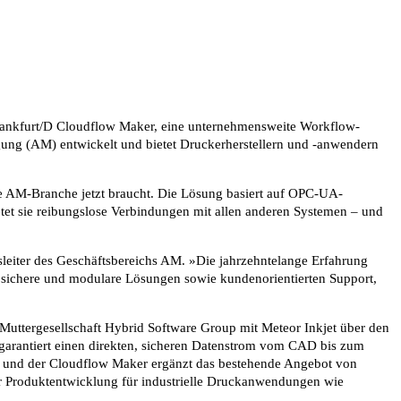
rankfurt/D Cloudflow Maker, eine unternehmensweite Workflow-
igung (AM) entwickelt und bietet Druckerherstellern und -anwendern
die AM-Branche jetzt braucht. Die Lösung basiert auf OPC-UA-
ietet sie reibungslose Verbindungen mit allen anderen Systemen – und
gsleiter des Geschäftsbereichs AM. »Die jahrzehntelange Erfahrung
lle, sichere und modulare Lösungen sowie kundenorientierten Support,
 Muttergesellschaft Hybrid Software Group mit Meteor Inkjet über den
garantiert einen direkten, sicheren Datenstrom vom CAD bis zum
g, und der Cloudflow Maker ergänzt das bestehende Angebot von
er Produktentwicklung für industrielle Druckanwendungen wie