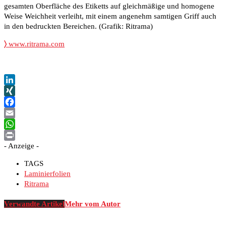
gesamten Oberfläche des Etiketts auf gleichmäßige und homogene
Weise Weichheit verleiht, mit einem angenehm samtigen Griff auch
in den bedruckten Bereichen. (Grafik: Ritrama)
〉
www.ritrama.com
LinkedIn
XING
Facebook
Email
WhatsApp
- Anzeige -
Print
TAGS
Laminierfolien
Ritrama
Verwandte Artikel
Mehr vom Autor