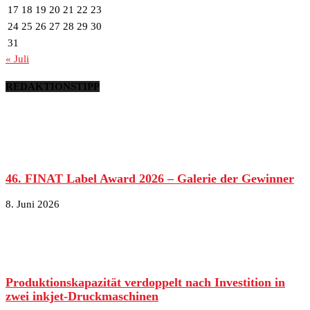
17
18
19
20
21
22
23
24
25
26
27
28
29
30
31
« Juli
REDAKTIONSTIPP
46. FINAT Label Award 2026 – Galerie der Gewinner
8. Juni 2026
Produktionskapazität verdoppelt nach Investition in
zwei inkjet-Druckmaschinen