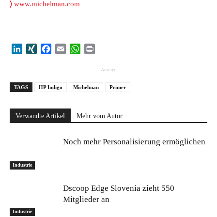
〉
www.michelman.com
LinkedIn
XING
Facebook
Email
WhatsApp
Print
- Anzeige -
TAGS
HP Indigo
Michelman
Primer
Verwandte Artikel
Mehr vom Autor
Noch mehr Personalisierung ermöglichen
Industrie
Dscoop Edge Slovenia zieht 550
Mitglieder an
Industrie