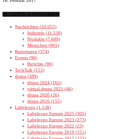
16. Februar 2017
BELIEBTE KATEGORIEN
Nachrichten
20.055
Industrie
11.530
Produkte
7.609
Menschen
901
Reportagen
374
Events
90
Berichte
90
TechTalk
153
drupa
389
drupa 2024
162
virtual.drupa 2021
46
drupa 2020
26
drupa 2016
155
Labelexpo
1.138
Labelexpo Europe 2025
305
Labelexpo Europe 2023
273
Labelexpo Europe 2022
23
Labelexpo Europe 2019
251
Labelexpo Europe 2017
233