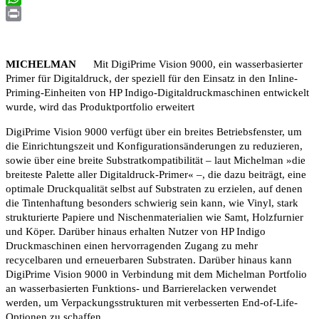
WhatsApp
Print
MICHELMAN
Mit DigiPrime Vision 9000, ein wasserbasierter
Primer für Digitaldruck, der speziell für den Einsatz in den Inline-
Priming-Einheiten von HP Indigo-Digitaldruckmaschinen entwickelt
wurde, wird das Produktportfolio erweitert
DigiPrime Vision 9000 verfügt über ein breites Betriebsfenster, um
die Einrichtungszeit und Konfigurationsänderungen zu reduzieren,
sowie über eine breite Substratkompatibilität – laut Michelman »die
breiteste Palette aller Digitaldruck-Primer« –, die dazu beiträgt, eine
optimale Druckqualität selbst auf Substraten zu erzielen, auf denen
die Tintenhaftung besonders schwierig sein kann, wie Vinyl, stark
strukturierte Papiere und Nischenmaterialien wie Samt, Holzfurnier
und Köper. Darüber hinaus erhalten Nutzer von HP Indigo
Druckmaschinen einen hervorragenden Zugang zu mehr
recycelbaren und erneuerbaren Substraten. Darüber hinaus kann
DigiPrime Vision 9000 in Verbindung mit dem Michelman Portfolio
an wasserbasierten Funktions- und Barrierelacken verwendet
werden, um Verpackungsstrukturen mit verbesserten End-of-Life-
Optionen zu schaffen.