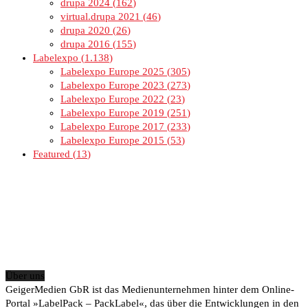
drupa 2024
162
virtual.drupa 2021
46
drupa 2020
26
drupa 2016
155
Labelexpo
1.138
Labelexpo Europe 2025
305
Labelexpo Europe 2023
273
Labelexpo Europe 2022
23
Labelexpo Europe 2019
251
Labelexpo Europe 2017
233
Labelexpo Europe 2015
53
Featured
13
Über uns
GeigerMedien GbR ist das Medienunternehmen hinter dem Online-
Portal »LabelPack – PackLabel«, das über die Entwicklungen in den