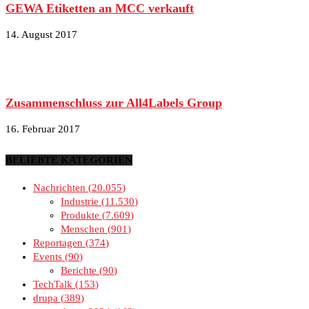
GEWA Etiketten an MCC verkauft
14. August 2017
Zusammenschluss zur All4Labels Group
16. Februar 2017
BELIEBTE KATEGORIEN
Nachrichten
20.055
Industrie
11.530
Produkte
7.609
Menschen
901
Reportagen
374
Events
90
Berichte
90
TechTalk
153
drupa
389