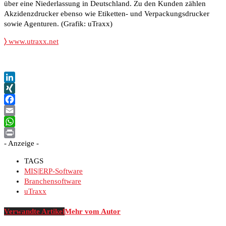
über eine Niederlassung in Deutschland. Zu den Kunden zählen
Akzidenzdrucker ebenso wie Etiketten- und Verpackungsdrucker
sowie Agenturen. (Grafik: uTraxx)
〉
www.utraxx.net
LinkedIn
XING
Facebook
Email
WhatsApp
- Anzeige -
Print
TAGS
MIS|ERP-Software
Branchensoftware
uTraxx
Verwandte Artikel
Mehr vom Autor