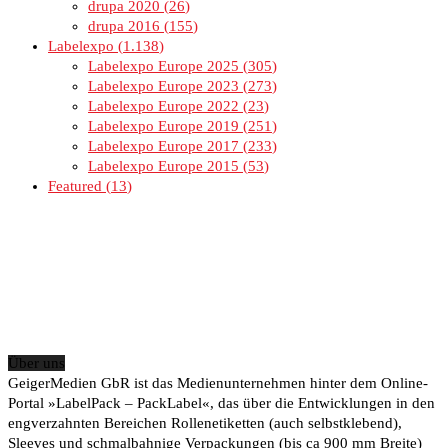
drupa 2020
26
drupa 2016
155
Labelexpo
1.138
Labelexpo Europe 2025
305
Labelexpo Europe 2023
273
Labelexpo Europe 2022
23
Labelexpo Europe 2019
251
Labelexpo Europe 2017
233
Labelexpo Europe 2015
53
Featured
13
Über uns
GeigerMedien GbR ist das Medienunternehmen hinter dem Online-
Portal »LabelPack – PackLabel«, das über die Entwicklungen in den
engverzahnten Bereichen Rollenetiketten (auch selbstklebend),
Sleeves und schmalbahnige Verpackungen (bis ca 900 mm Breite)