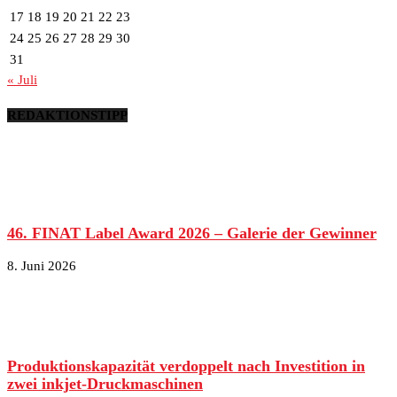
17
18
19
20
21
22
23
24
25
26
27
28
29
30
31
« Juli
REDAKTIONSTIPP
46. FINAT Label Award 2026 – Galerie der Gewinner
8. Juni 2026
Produktionskapazität verdoppelt nach Investition in
zwei inkjet-Druckmaschinen