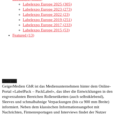
Labelexpo Europe 2025
305
Labelexpo Europe 2023
273
Labelexpo Europe 2022
23
Labelexpo Europe 2019
251
Labelexpo Europe 2017
233
Labelexpo Europe 2015
53
Featured
13
Über uns
GeigerMedien GbR ist das Medienunternehmen hinter dem Online-
Portal »LabelPack – PackLabel«, das über die Entwicklungen in den
engverzahnten Bereichen Rollenetiketten (auch selbstklebend),
Sleeves und schmalbahnige Verpackungen (bis ca 900 mm Breite)
informiert. Neben dem klassischen Informationsangebot mit
Nachrichten, Firmenreportagen und Interviews findet der Nutzer