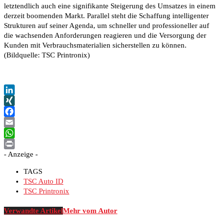
letztendlich auch eine signifikante Steigerung des Umsatzes in einem
derzeit boomenden Markt. Parallel steht die Schaffung intelligenter
Strukturen auf seiner Agenda, um schneller und professioneller auf
die wachsenden Anforderungen reagieren und die Versorgung der
Kunden mit Verbrauchsmaterialien sicherstellen zu können.
(Bildquelle: TSC Printronix)
LinkedIn
XING
Facebook
Email
WhatsApp
- Anzeige -
Print
TAGS
TSC Auto ID
TSC Printronix
Verwandte Artikel
Mehr vom Autor