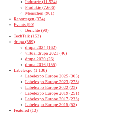
Industrie
11.524
Produkte
7.606
Menschen
901
Reportagen
374
Events
90
Berichte
90
TechTalk
153
drupa
389
drupa 2024
162
virtual.drupa 2021
46
drupa 2020
26
drupa 2016
155
Labelexpo
1.138
Labelexpo Europe 2025
305
Labelexpo Europe 2023
273
Labelexpo Europe 2022
23
Labelexpo Europe 2019
251
Labelexpo Europe 2017
233
Labelexpo Europe 2015
53
Featured
13