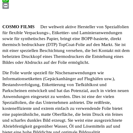
WhatsApp
Print
COSMO FILMS
Der weltweit aktive Hersteller von Spezialfolien
für flexible Verpackungs-, Etikettier- und Laminieranwendungen
sowie für synthetisches Papier, bringt eine BOPP-basierte, direkt
thermisch bedruckbare (DTP) TopCoat-Folie auf den Markt. Sie ist
mit einer speziellen Beschichtung versehen, die bei Kontakt mit dem
beheizten Druckkopf eines Thermodruckers die Entstehung eines
Bildes oder Abdrucks auf der Folie ermöglicht.
Die Folie wurde speziell für Nischenanwendungen wie
Informationsetiketten (Gepäckanhänger auf Flughäfen usw.),
Bestandsverfolgung, Etikettierung von Tiefkühlkost und
Parkscheinen entwickelt und hat das Potenzial, auch in vielen neuen
Anwendungen eingesetzt zu werden. Dies ist eine der vielen
Spezialfolien, die das Unternehmen anbietet. Die reißfeste,
kosteneffiziente und extrem einfach zu verwendende Folie bietet
eine papierähnliche, matte Oberfläche, die beim Druck ein feines
und scharfes dunkles Bild erzeugt. Sie weist eine ausgezeichnete
Abriebfestigkeit gegenüber Wasser, Öl und Lösemitteln auf und
bietet eine hohe Bilddichte und optimale Bildqualität