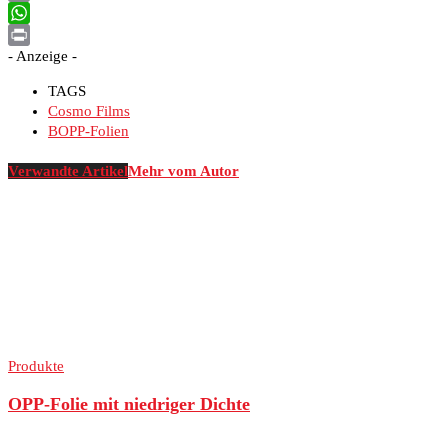
Email
WhatsApp
- Anzeige -
Print
TAGS
Cosmo Films
BOPP-Folien
Verwandte Artikel
Mehr vom Autor
Produkte
OPP-Folie mit niedriger Dichte