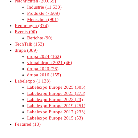
Nachrichten
20.055
Industrie
11.530
Produkte
7.609
Menschen
901
Reportagen
374
Events
90
Berichte
90
TechTalk
153
drupa
389
drupa 2024
162
virtual.drupa 2021
46
drupa 2020
26
drupa 2016
155
Labelexpo
1.138
Labelexpo Europe 2025
305
Labelexpo Europe 2023
273
Labelexpo Europe 2022
23
Labelexpo Europe 2019
251
Labelexpo Europe 2017
233
Labelexpo Europe 2015
53
Featured
13