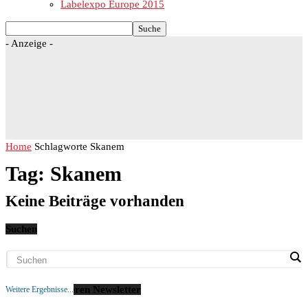
Labelexpo Europe 2015
- Anzeige -
Home
Schlagworte
Skanem
Tag: Skanem
Keine Beiträge vorhanden
Suchen
Abonniere unseren Newsletter
Weitere Ergebnisse...