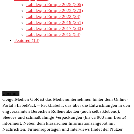
Labelexpo Europe 2025
305
Labelexpo Europe 2023
273
Labelexpo Europe 2022
23
Labelexpo Europe 2019
251
Labelexpo Europe 2017
233
Labelexpo Europe 2015
53
Featured
13
Über uns
GeigerMedien GbR ist das Medienunternehmen hinter dem Online-
Portal »LabelPack – PackLabel«, das über die Entwicklungen in den
engverzahnten Bereichen Rollenetiketten (auch selbstklebend),
Sleeves und schmalbahnige Verpackungen (bis ca 900 mm Breite)
informiert. Neben dem klassischen Informationsangebot mit
Nachrichten, Firmenreportagen und Interviews findet der Nutzer