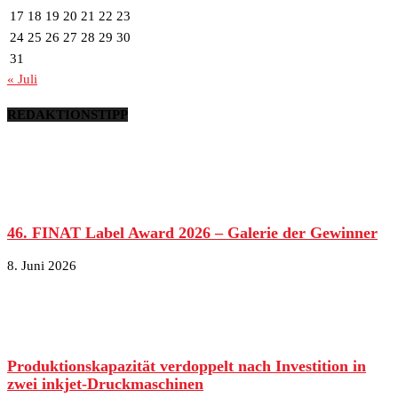
17
18
19
20
21
22
23
24
25
26
27
28
29
30
31
« Juli
REDAKTIONSTIPP
46. FINAT Label Award 2026 – Galerie der Gewinner
8. Juni 2026
Produktionskapazität verdoppelt nach Investition in
zwei inkjet-Druckmaschinen