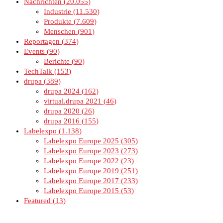
Nachrichten
20.055
Industrie
11.530
Produkte
7.609
Menschen
901
Reportagen
374
Events
90
Berichte
90
TechTalk
153
drupa
389
drupa 2024
162
virtual.drupa 2021
46
drupa 2020
26
drupa 2016
155
Labelexpo
1.138
Labelexpo Europe 2025
305
Labelexpo Europe 2023
273
Labelexpo Europe 2022
23
Labelexpo Europe 2019
251
Labelexpo Europe 2017
233
Labelexpo Europe 2015
53
Featured
13