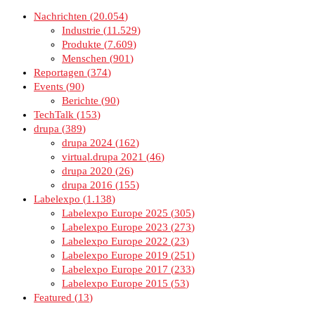
Nachrichten
20.054
Industrie
11.529
Produkte
7.609
Menschen
901
Reportagen
374
Events
90
Berichte
90
TechTalk
153
drupa
389
drupa 2024
162
virtual.drupa 2021
46
drupa 2020
26
drupa 2016
155
Labelexpo
1.138
Labelexpo Europe 2025
305
Labelexpo Europe 2023
273
Labelexpo Europe 2022
23
Labelexpo Europe 2019
251
Labelexpo Europe 2017
233
Labelexpo Europe 2015
53
Featured
13