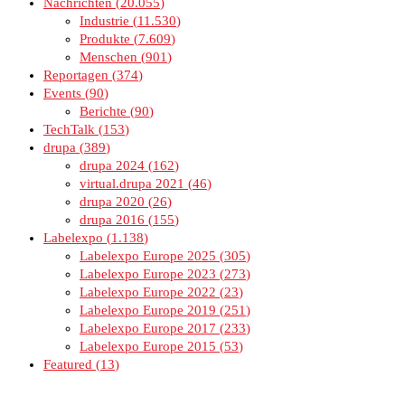
Nachrichten
20.055
Industrie
11.530
Produkte
7.609
Menschen
901
Reportagen
374
Events
90
Berichte
90
TechTalk
153
drupa
389
drupa 2024
162
virtual.drupa 2021
46
drupa 2020
26
drupa 2016
155
Labelexpo
1.138
Labelexpo Europe 2025
305
Labelexpo Europe 2023
273
Labelexpo Europe 2022
23
Labelexpo Europe 2019
251
Labelexpo Europe 2017
233
Labelexpo Europe 2015
53
Featured
13