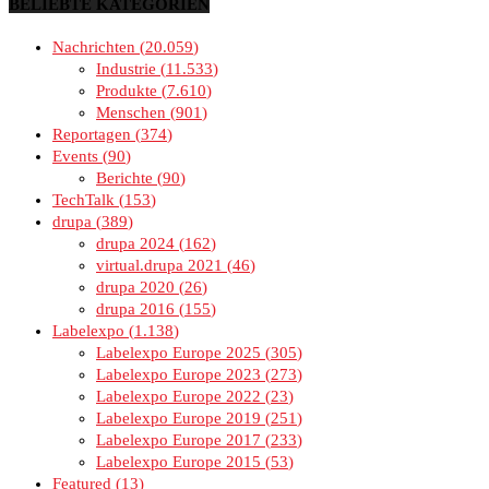
BELIEBTE KATEGORIEN
Nachrichten
20.059
Industrie
11.533
Produkte
7.610
Menschen
901
Reportagen
374
Events
90
Berichte
90
TechTalk
153
drupa
389
drupa 2024
162
virtual.drupa 2021
46
drupa 2020
26
drupa 2016
155
Labelexpo
1.138
Labelexpo Europe 2025
305
Labelexpo Europe 2023
273
Labelexpo Europe 2022
23
Labelexpo Europe 2019
251
Labelexpo Europe 2017
233
Labelexpo Europe 2015
53
Featured
13