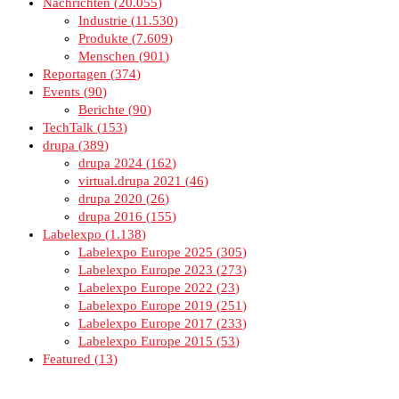
Nachrichten
20.055
Industrie
11.530
Produkte
7.609
Menschen
901
Reportagen
374
Events
90
Berichte
90
TechTalk
153
drupa
389
drupa 2024
162
virtual.drupa 2021
46
drupa 2020
26
drupa 2016
155
Labelexpo
1.138
Labelexpo Europe 2025
305
Labelexpo Europe 2023
273
Labelexpo Europe 2022
23
Labelexpo Europe 2019
251
Labelexpo Europe 2017
233
Labelexpo Europe 2015
53
Featured
13