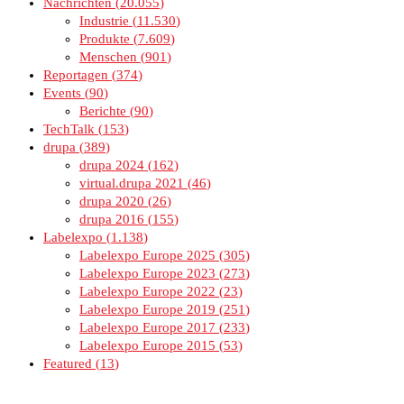
Nachrichten
20.055
Industrie
11.530
Produkte
7.609
Menschen
901
Reportagen
374
Events
90
Berichte
90
TechTalk
153
drupa
389
drupa 2024
162
virtual.drupa 2021
46
drupa 2020
26
drupa 2016
155
Labelexpo
1.138
Labelexpo Europe 2025
305
Labelexpo Europe 2023
273
Labelexpo Europe 2022
23
Labelexpo Europe 2019
251
Labelexpo Europe 2017
233
Labelexpo Europe 2015
53
Featured
13