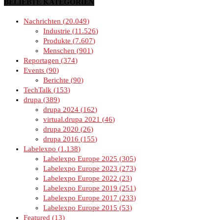
BELIEBTE KATEGORIEN
Nachrichten
20.049
Industrie
11.526
Produkte
7.607
Menschen
901
Reportagen
374
Events
90
Berichte
90
TechTalk
153
drupa
389
drupa 2024
162
virtual.drupa 2021
46
drupa 2020
26
drupa 2016
155
Labelexpo
1.138
Labelexpo Europe 2025
305
Labelexpo Europe 2023
273
Labelexpo Europe 2022
23
Labelexpo Europe 2019
251
Labelexpo Europe 2017
233
Labelexpo Europe 2015
53
Featured
13