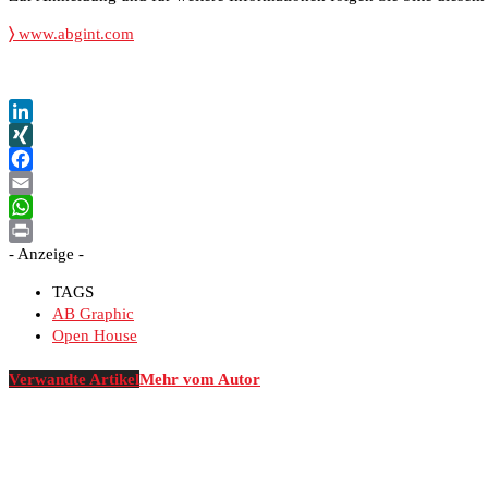
〉
www.abgint.com
LinkedIn
XING
Facebook
Email
WhatsApp
- Anzeige -
Print
TAGS
AB Graphic
Open House
Verwandte Artikel
Mehr vom Autor