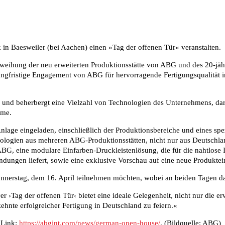
 Baesweiler (bei Aachen) einen »Tag der offenen Tür« veranstalten.
 Einweihung der neu erweiterten Produktionsstätte von ABG und des 20-
angfristige Engagement von ABG für hervorragende Fertigungsqualität 
BG und beherbergt eine Vielzahl von Technologien des Unternehmens, d
eme.
Anlage eingeladen, einschließlich der Produktionsbereiche und eines s
ogien aus mehreren ABG-Produktionsstätten, nicht nur aus Deutschland
G, eine modulare Einfarben-Druckleistenlösung, die für die nahtlose 
ungen liefert, sowie eine exklusive Vorschau auf eine neue Produktein
nnerstag, dem 16. April teilnehmen möchten, wobei an beiden Tagen d
 ›Tag der offenen Tür‹ bietet eine ideale Gelegenheit, nicht nur die er
hnte erfolgreicher Fertigung in Deutschland zu feiern.«
 Link:
https://abgint.com/news/german-open-house/
. (Bildquelle: ABG)