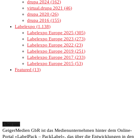
drupa 2024
162
virtual.drupa 2021
46
drupa 2020
26
drupa 2016
155
Labelexpo
1.138
Labelexpo Europe 2025
305
Labelexpo Europe 2023
273
Labelexpo Europe 2022
23
Labelexpo Europe 2019
251
Labelexpo Europe 2017
233
Labelexpo Europe 2015
53
Featured
13
Über uns
GeigerMedien GbR ist das Medienunternehmen hinter dem Online-
Portal »LabelPack – PackLabel«, das über die Entwicklungen in den