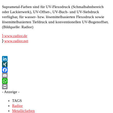
Suprametal-Farben sind für UV-Flexodruck (Schmalbahnbereich
oder Lackierwerk), UV-Offset-, UV-Buch- und UV-Siebdruck
verfügbar, für wasser- bzw. lösemittelbasierten Flexodruck sowie
lösemittelbasierten Tiefdruck und konventionellen UV-Bogenoffset.
(Bildquelle: Radior)
〉
www.radior.de
〉
www.radior.net
LinkedIn
XING
Facebook
Email
WhatsApp
- Anzeige -
Print
TAGS
Radior
Metallicfarben