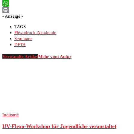
Email
WhatsApp
- Anzeige -
Print
TAGS
Flexodruck-Akademie
Seminare
DFTA
Verwandte Artikel
Mehr vom Autor
Industrie
UV-Flexo-Workshop für Jugendliche veranstaltet