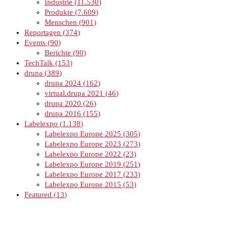
Industrie
11.530
Produkte
7.609
Menschen
901
Reportagen
374
Events
90
Berichte
90
TechTalk
153
drupa
389
drupa 2024
162
virtual.drupa 2021
46
drupa 2020
26
drupa 2016
155
Labelexpo
1.138
Labelexpo Europe 2025
305
Labelexpo Europe 2023
273
Labelexpo Europe 2022
23
Labelexpo Europe 2019
251
Labelexpo Europe 2017
233
Labelexpo Europe 2015
53
Featured
13