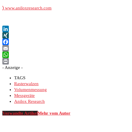
〉
www.aniloxresearch.com
LinkedIn
XING
Facebook
Email
WhatsApp
- Anzeige -
Print
TAGS
Rasterwalzen
Volumenmessung
Messgeräte
Anilox Research
Verwandte Artikel
Mehr vom Autor