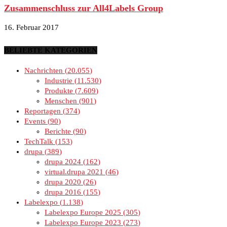
Zusammenschluss zur All4Labels Group
16. Februar 2017
BELIEBTE KATEGORIEN
Nachrichten
20.055
Industrie
11.530
Produkte
7.609
Menschen
901
Reportagen
374
Events
90
Berichte
90
TechTalk
153
drupa
389
drupa 2024
162
virtual.drupa 2021
46
drupa 2020
26
drupa 2016
155
Labelexpo
1.138
Labelexpo Europe 2025
305
Labelexpo Europe 2023
273