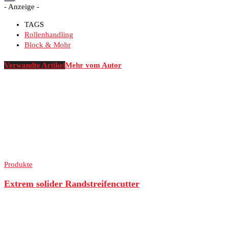
- Anzeige -
Print
TAGS
Rollenhandling
Block & Mohr
Verwandte Artikel
Mehr vom Autor
Produkte
Extrem solider Randstreifencutter