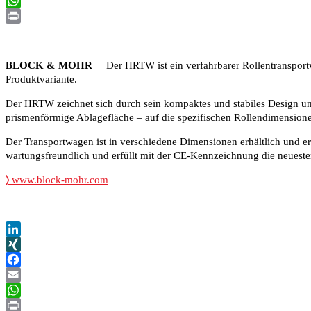
Email
WhatsApp
Print
BLOCK & MOHR
Der HRTW ist ein verfahrbarer Rollentransportwa
Produktvariante.
Der HRTW zeichnet sich durch sein kompaktes und stabiles Design un
prismenförmige Ablagefläche – auf die spezifischen Rollendimensionen
Der Transportwagen ist in verschiedene Dimensionen erhältlich und e
wartungsfreundlich und erfüllt mit der CE-Kennzeichnung die neueste
〉
www.block-mohr.com
LinkedIn
XING
Facebook
Email
WhatsApp