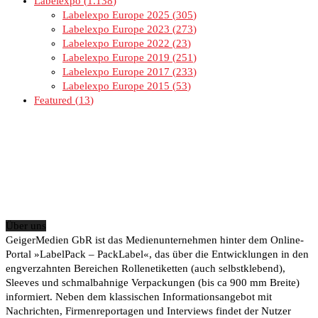
Labelexpo
1.138
Labelexpo Europe 2025
305
Labelexpo Europe 2023
273
Labelexpo Europe 2022
23
Labelexpo Europe 2019
251
Labelexpo Europe 2017
233
Labelexpo Europe 2015
53
Featured
13
Über uns
GeigerMedien GbR ist das Medienunternehmen hinter dem Online-
Portal »LabelPack – PackLabel«, das über die Entwicklungen in den
engverzahnten Bereichen Rollenetiketten (auch selbstklebend),
Sleeves und schmalbahnige Verpackungen (bis ca 900 mm Breite)
informiert. Neben dem klassischen Informationsangebot mit
Nachrichten, Firmenreportagen und Interviews findet der Nutzer