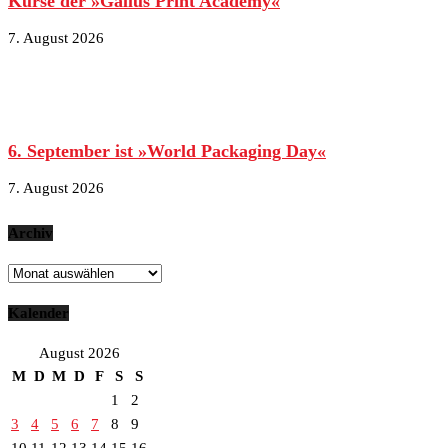
Kurse der »Gallus Print Academy«
7. August 2026
6. September ist »World Packaging Day«
7. August 2026
Archiv
Archiv
Kalender
August 2026
M
D
M
D
F
S
S
1
2
3
4
5
6
7
8
9