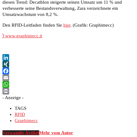
diesen Trend: Decathlon steigerte seinen Umsatz um 11 % und
verbesserte seine Bestandsverwaltung, Zara verzeichnete ein
Umsatzwachstum von 8,2 %.
Den RFID-Leitfaden finden Sie
hier
. (Grafik: Graphimecc)
〉
www.graphimecc.it
LinkedIn
XING
Facebook
Email
WhatsApp
- Anzeige -
Print
TAGS
RFID
Graphimecc
Verwandte Artikel
Mehr vom Autor