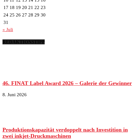
10
11
12
13
14
15
16
17
18
19
20
21
22
23
24
25
26
27
28
29
30
31
« Juli
REDAKTIONSTIPP
46. FINAT Label Award 2026 – Galerie der Gewinner
8. Juni 2026
Produktionskapazität verdoppelt nach Investition in
zwei inkjet-Druckmaschinen