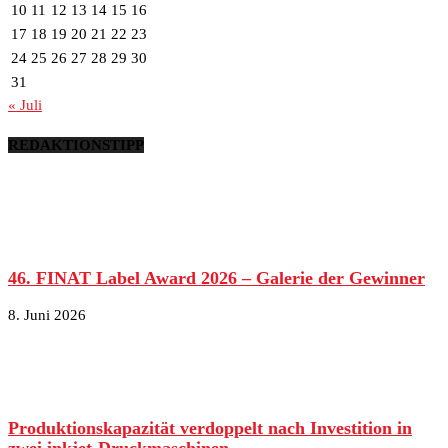
10
11
12
13
14
15
16
17
18
19
20
21
22
23
24
25
26
27
28
29
30
31
« Juli
REDAKTIONSTIPP
46. FINAT Label Award 2026 – Galerie der Gewinner
8. Juni 2026
Produktionskapazität verdoppelt nach Investition in
zwei inkjet-Druckmaschinen