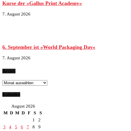
Kurse der »Gallus Print Academy«
7. August 2026
6. September ist »World Packaging Day«
7. August 2026
Archiv
Archiv
Kalender
August 2026
M
D
M
D
F
S
S
1
2
3
4
5
6
7
8
9