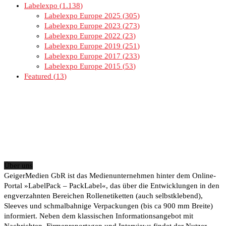
Labelexpo
1.138
Labelexpo Europe 2025
305
Labelexpo Europe 2023
273
Labelexpo Europe 2022
23
Labelexpo Europe 2019
251
Labelexpo Europe 2017
233
Labelexpo Europe 2015
53
Featured
13
Über uns
GeigerMedien GbR ist das Medienunternehmen hinter dem Online-
Portal »LabelPack – PackLabel«, das über die Entwicklungen in den
engverzahnten Bereichen Rollenetiketten (auch selbstklebend),
Sleeves und schmalbahnige Verpackungen (bis ca 900 mm Breite)
informiert. Neben dem klassischen Informationsangebot mit
Nachrichten, Firmenreportagen und Interviews findet der Nutzer