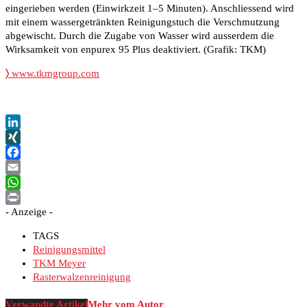
eingerieben werden (Einwirkzeit 1–5 Minuten). Anschliessend wird
mit einem wassergetränkten Reinigungstuch die Verschmutzung
abgewischt. Durch die Zugabe von Wasser wird ausserdem die
Wirksamkeit von enpurex 95 Plus deaktiviert. (Grafik: TKM)
〉
www.tkmgroup.com
LinkedIn
XING
Facebook
Email
WhatsApp
- Anzeige -
Print
TAGS
Reinigungsmittel
TKM Meyer
Rasterwalzenreinigung
Verwandte Artikel
Mehr vom Autor