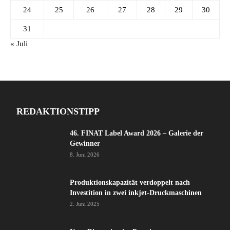
24
25
26
27
28
29
30
31
« Juli
REDAKTIONSTIPP
46. FINAT Label Award 2026 – Galerie der
Gewinner
8. Juni 2026
Produktionskapazität verdoppelt nach
Investition in zwei inkjet-Druckmaschinen
2. Juni 2025