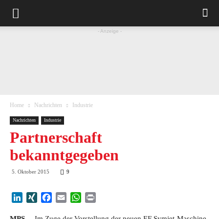
- Anzeige -
Home
Nachrichten
Industrie
Nachrichten
Industrie
Partnerschaft
bekanntgegeben
5. Oktober 2015
9
LinkedIn
XING
Facebook
Email
WhatsApp
Print
MPS
Im Zuge der Vorstellung der neuen EF Symjet-Maschine