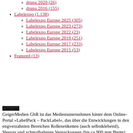
drupa 2020
26
drupa 2016
155
Labelexpo
1.138
Labelexpo Europe 2025
305
Labelexpo Europe 2023
273
Labelexpo Europe 2022
23
Labelexpo Europe 2019
251
Labelexpo Europe 2017
233
Labelexpo Europe 2015
53
Featured
13
Über uns
GeigerMedien GbR ist das Medienunternehmen hinter dem Online-
Portal »LabelPack – PackLabel«, das über die Entwicklungen in den
engverzahnten Bereichen Rollenetiketten (auch selbstklebend),
Sleeves und schmalbahnige Verpackungen (bis ca 900 mm Breite)