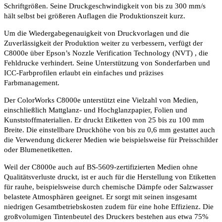
Schriftgrößen. Seine Druckgeschwindigkeit von bis zu 300 mm/s
hält selbst bei größeren Auflagen die Produktionszeit kurz.
Um die Wiedergabegenauigkeit von Druckvorlagen und die
Zuverlässigkeit der Produktion weiter zu verbessern, verfügt der
C8000e über Epson’s Nozzle Verification Technology (NVT) , die
Fehldrucke verhindert. Seine Unterstützung von Sonderfarben und
ICC-Farbprofilen erlaubt ein einfaches und präzises
Farbmanagement.
Der ColorWorks C8000e unterstützt eine Vielzahl von Medien,
einschließlich Mattglanz- und Hochglanzpapier, Folien und
Kunststoffmaterialien. Er druckt Etiketten von 25 bis zu 100 mm
Breite. Die einstellbare Druckhöhe von bis zu 0,6 mm gestattet auch
die Verwendung dickerer Medien wie beispielsweise für Preisschilder
oder Blumenetiketten.
Weil der C8000e auch auf BS-5609-zertifizierten Medien ohne
Qualitätsverluste druckt, ist er auch für die Herstellung von Etiketten
für rauhe, beispielsweise durch chemische Dämpfe oder Salzwasser
belastete Atmosphären geeignet. Er sorgt mit seinen insgesamt
niedrigen Gesamtbetriebskosten zudem für eine hohe Effizienz. Die
großvolumigen Tintenbeutel des Druckers bestehen aus etwa 75%