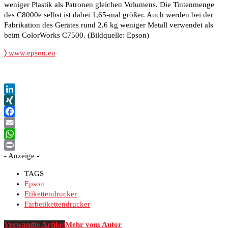
weniger Plastik als Patronen gleichen Volumens. Die Tintenmenge
des C8000e selbst ist dabei 1,65-mal größer. Auch werden bei der
Fabrikation des Gerätes rund 2,6 kg weniger Metall verwendet als
beim ColorWorks C7500. (Bildquelle: Epson)
〉
www.epson.eu
LinkedIn
XING
Facebook
Email
WhatsApp
- Anzeige -
Print
TAGS
Epson
Etikettendrucker
Farbetikettendrucker
Verwandte Artikel
Mehr vom Autor