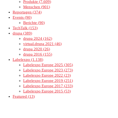
Produkte
7.609
Menschen
901
Reportagen
374
Events
90
Berichte
90
TechTalk
153
drupa
389
drupa 2024
162
virtual.drupa 2021
46
drupa 2020
26
drupa 2016
155
Labelexpo
1.138
Labelexpo Europe 2025
305
Labelexpo Europe 2023
273
Labelexpo Europe 2022
23
Labelexpo Europe 2019
251
Labelexpo Europe 2017
233
Labelexpo Europe 2015
53
Featured
13