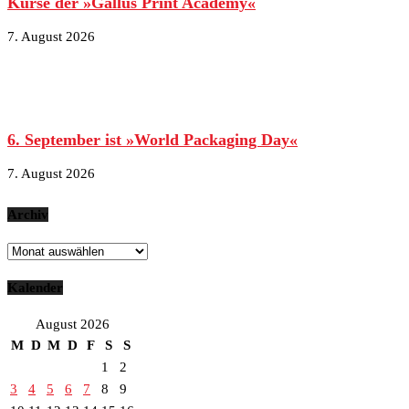
Kurse der »Gallus Print Academy«
7. August 2026
6. September ist »World Packaging Day«
7. August 2026
Archiv
Archiv
Kalender
August 2026
M
D
M
D
F
S
S
1
2
3
4
5
6
7
8
9