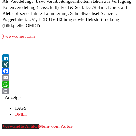
Als Veredelungs- bzw. Verarbeitungseinheiten stehen zur Verfügung
Folienveredelung (heiss, kalt), Peal & Seal, De-/Relam, Druck auf
Klebstoffseite, Inline-Laminierung, Schnellwechsel-Stanzen,
Prägeeinheit, UV-, LED-UV-Härtung sowie Heisslufttrockung.
(Bildquelle: OMET)
〉
www.omet.com
LinkedIn
XING
Facebook
Email
WhatsApp
- Anzeige -
Print
TAGS
OMET
Verwandte Artikel
Mehr vom Autor