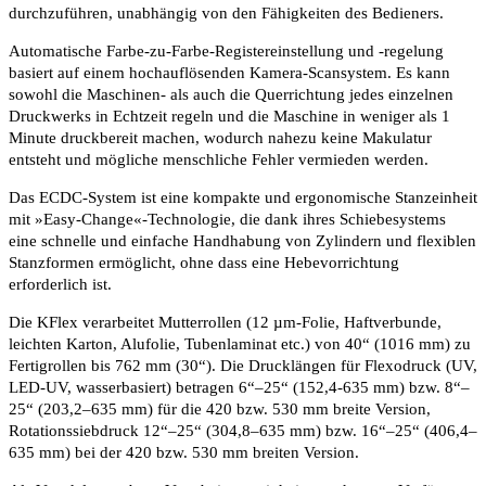
durchzuführen, unabhängig von den Fähigkeiten des Bedieners.
Automatische Farbe-zu-Farbe-Registereinstellung und -regelung
basiert auf einem hochauflösenden Kamera-Scansystem. Es kann
sowohl die Maschinen- als auch die Querrichtung jedes einzelnen
Druckwerks in Echtzeit regeln und die Maschine in weniger als 1
Minute druckbereit machen, wodurch nahezu keine Makulatur
entsteht und mögliche menschliche Fehler vermieden werden.
Das ECDC-System ist eine kompakte und ergonomische Stanzeinheit
mit »Easy-Change«-Technologie, die dank ihres Schiebesystems
eine schnelle und einfache Handhabung von Zylindern und flexiblen
Stanzformen ermöglicht, ohne dass eine Hebevorrichtung
erforderlich ist.
Die KFlex verarbeitet Mutterrollen (12 µm-Folie, Haftverbunde,
leichten Karton, Alufolie, Tubenlaminat etc.) von 40“ (1016 mm) zu
Fertigrollen bis 762 mm (30“). Die Drucklängen für Flexodruck (UV,
LED-UV, wasserbasiert) betragen 6“–25“ (152,4-635 mm) bzw. 8“–
25“ (203,2–635 mm) für die 420 bzw. 530 mm breite Version,
Rotationssiebdruck 12“–25“ (304,8–635 mm) bzw. 16“–25“ (406,4–
635 mm) bei der 420 bzw. 530 mm breiten Version.