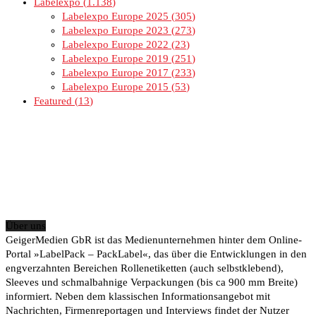
Labelexpo
1.138
Labelexpo Europe 2025
305
Labelexpo Europe 2023
273
Labelexpo Europe 2022
23
Labelexpo Europe 2019
251
Labelexpo Europe 2017
233
Labelexpo Europe 2015
53
Featured
13
Über uns
GeigerMedien GbR ist das Medienunternehmen hinter dem Online-
Portal »LabelPack – PackLabel«, das über die Entwicklungen in den
engverzahnten Bereichen Rollenetiketten (auch selbstklebend),
Sleeves und schmalbahnige Verpackungen (bis ca 900 mm Breite)
informiert. Neben dem klassischen Informationsangebot mit
Nachrichten, Firmenreportagen und Interviews findet der Nutzer