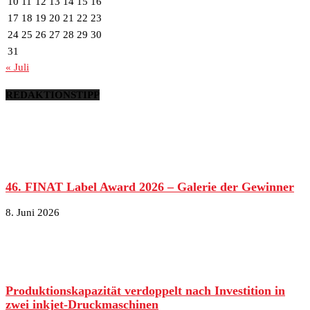
10
11
12
13
14
15
16
17
18
19
20
21
22
23
24
25
26
27
28
29
30
31
« Juli
REDAKTIONSTIPP
46. FINAT Label Award 2026 – Galerie der Gewinner
8. Juni 2026
Produktionskapazität verdoppelt nach Investition in
zwei inkjet-Druckmaschinen