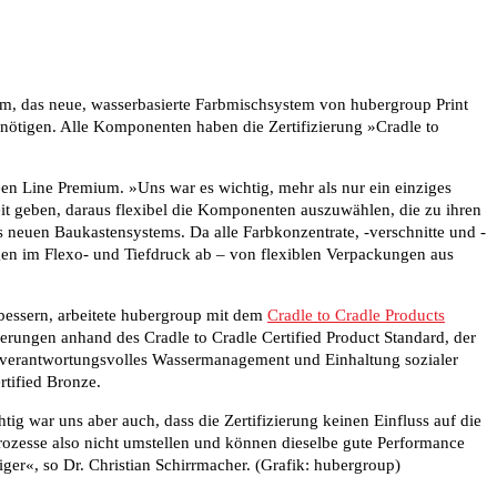
um, das neue, wasserbasierte Farbmischsystem von hubergroup Print
ötigen. Alle Komponenten haben die Zertifizierung »Cradle to
en Line Premium. »Uns war es wichtig, mehr als nur ein einziges
eit geben, daraus flexibel die Komponenten auszuwählen, die zu ihren
 neuen Baukastensystems. Da alle Farbkonzentrate, -verschnitte und -
n im Flexo- und Tiefdruck ab – von flexiblen Verpackungen aus
essern, arbeitete hubergroup mit dem
Cradle to Cradle Products
zierungen anhand des Cradle to Cradle Certified Product Standard, der
, verantwortungsvolles Wassermanagement und Einhaltung sozialer
tified Bronze.
 war uns aber auch, dass die Zertifizierung keinen Einfluss auf die
rozesse also nicht umstellen und können dieselbe gute Performance
er«, so Dr. Christian Schirrmacher. (Grafik: hubergroup)