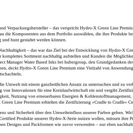
r und Verpackungshersteller – das verspricht Hydro-X Green Line Premi
 die Komponenten aus dem Portfolio auswählen, die ihre Produkte ben
g und bunt gestaltet werden können.
achhaltigkeit – das war das Ziel bei der Entwicklung von Hydro-X Gre
er komplettes Sortiment nachhaltig aufstellen und Kunden die Möglichk
oject Manager Water Based Inks bei hubergroup, den Grundgedanken des
nnen, deckt Hydro-X
Green Line Premium eine Vielzahl von Anwendunge
tschachteln.
e Umwelt mit einem ganzheitlichen Ansatz zu untersuchen und zu verb
g von Innovationen für eine Kreislaufwirtschaft ein und vergibt Zertifi
ähigkeit, Nutzung von erneuerbaren Energien & Kohlenstoffmanagement
reen Line Premium erhielten die Zertifizierung »Cradle to Cradle« Cer
 und Sicherheit über den Umwelteinfluss unserer Farben geben. Wichtig
Certified Produkte unserer Hydro-X-Serie nutzen wollen, müssen ihre P
lben Designs und Packformen wie zuvor verwenden – nur eben nachhaltig