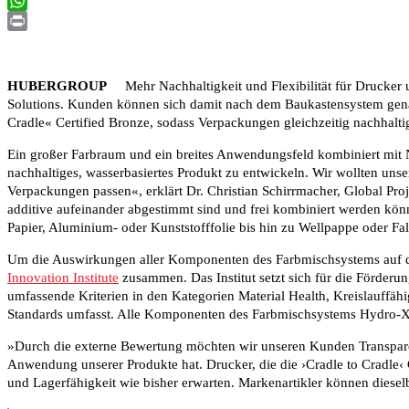
Email
WhatsApp
Print
HUBERGROUP
Mehr Nachhaltigkeit und Flexibilität für Drucke
Solutions. Kunden können sich damit nach dem Baukastensystem genau
Cradle« Certified Bronze, sodass Verpackungen gleichzeitig nachhalti
Ein großer Farbraum und ein breites Anwendungsfeld kombiniert mit N
nachhaltiges, wasserbasiertes Produkt zu entwickeln. Wir wollten uns
Verpackungen passen«, erklärt Dr. Christian Schirrmacher, Global Pr
additive aufeinander abgestimmt sind und frei kombiniert werden kö
Papier, Aluminium- oder Kunststofffolie bis hin zu Wellpappe oder Fal
Um die Auswirkungen aller Komponenten des Farbmischsystems auf di
Innovation Institute
zusammen. Das Institut setzt sich für die Förderun
umfassende Kriterien in den Kategorien Material Health, Kreislauff
Standards umfasst. Alle Komponenten des Farbmischsystems Hydro-X G
»Durch die externe Bewertung möchten wir unseren Kunden Transparenz
Anwendung unserer Produkte hat. Drucker, die die ›Cradle to Cradle‹ 
und Lagerfähigkeit wie bisher erwarten. Markenartikler können diese