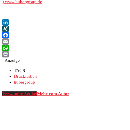
〉
www.hubergroup.de
LinkedIn
XING
Facebook
Email
WhatsApp
- Anzeige -
Print
TAGS
Druckfarben
hubergroup
Verwandte Artikel
Mehr vom Autor