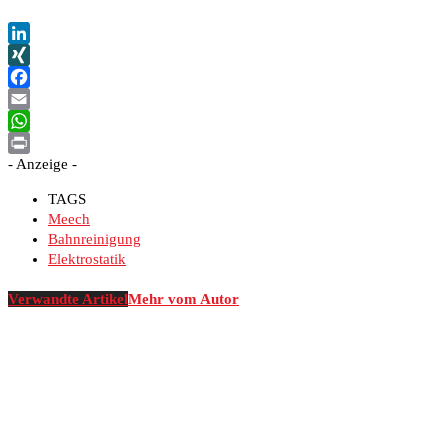
LinkedIn
XING
Facebook
Email
WhatsApp
- Anzeige -
Print
TAGS
Meech
Bahnreinigung
Elektrostatik
Verwandte Artikel
Mehr vom Autor