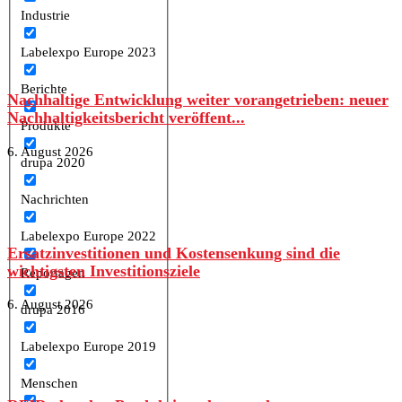
Industrie
Labelexpo Europe 2023
Berichte
Nachhaltige Entwicklung weiter vorangetrieben: neuer
Nachhaltigkeitsbericht veröffent...
Produkte
6. August 2026
drupa 2020
Nachrichten
Labelexpo Europe 2022
Ersatzinvestitionen und Kostensenkung sind die
wichtigsten Investitionsziele
Reportagen
6. August 2026
drupa 2016
Labelexpo Europe 2019
Menschen