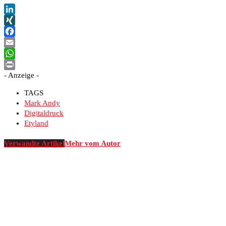
LinkedIn
XING
Facebook
Email
WhatsApp
- Anzeige -
Print
TAGS
Mark Andy
Digitaldruck
Etyland
Verwandte Artikel
Mehr vom Autor