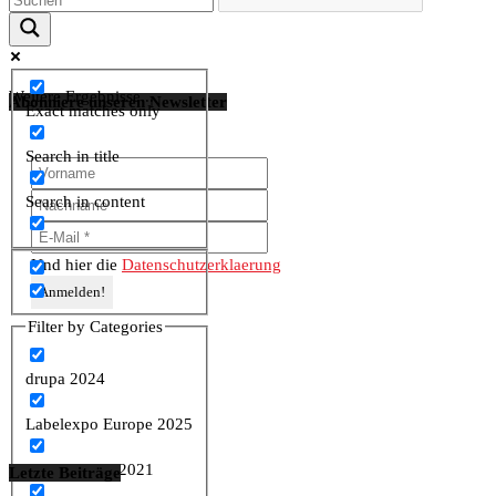
Weitere Ergebnisse...
Abonniere unseren Newsletter
Exact matches only
Search in title
Search in content
Und hier die
Datenschutzerklaerung
Filter by Categories
drupa 2024
Labelexpo Europe 2025
virtual.drupa 2021
Letzte Beiträge