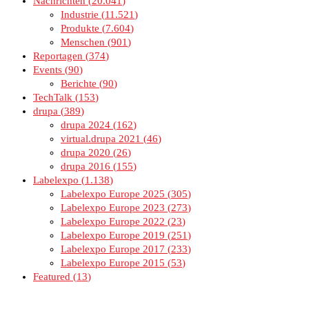
Nachrichten
20.041
Industrie
11.521
Produkte
7.604
Menschen
901
Reportagen
374
Events
90
Berichte
90
TechTalk
153
drupa
389
drupa 2024
162
virtual.drupa 2021
46
drupa 2020
26
drupa 2016
155
Labelexpo
1.138
Labelexpo Europe 2025
305
Labelexpo Europe 2023
273
Labelexpo Europe 2022
23
Labelexpo Europe 2019
251
Labelexpo Europe 2017
233
Labelexpo Europe 2015
53
Featured
13