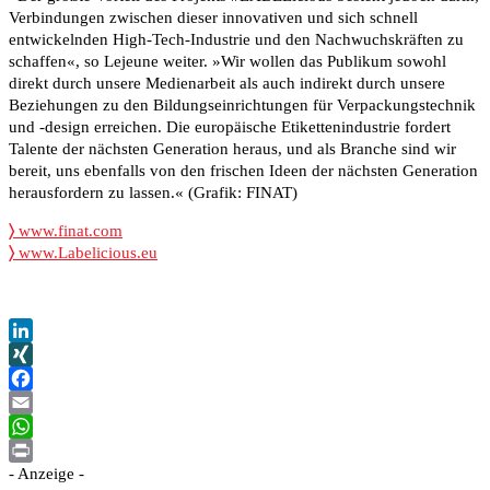
Verbindungen zwischen dieser innovativen und sich schnell
entwickelnden High-Tech-Industrie und den Nachwuchskräften zu
schaffen«, so Lejeune weiter. »Wir wollen das Publikum sowohl
direkt durch unsere Medienarbeit als auch indirekt durch unsere
Beziehungen zu den Bildungseinrichtungen für Verpackungstechnik
und -design erreichen. Die europäische Etikettenindustrie fordert
Talente der nächsten Generation heraus, und als Branche sind wir
bereit, uns ebenfalls von den frischen Ideen der nächsten Generation
herausfordern zu lassen.« (Grafik: FINAT)
〉
www.finat.com
〉
www.Labelicious.eu
LinkedIn
XING
Facebook
Email
WhatsApp
- Anzeige -
Print