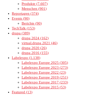
Produkte
7.607
Menschen
901
Reportagen
374
Events
90
Berichte
90
TechTalk
153
drupa
389
drupa 2024
162
virtual.drupa 2021
46
drupa 2020
26
drupa 2016
155
Labelexpo
1.138
Labelexpo Europe 2025
305
Labelexpo Europe 2023
273
Labelexpo Europe 2022
23
Labelexpo Europe 2019
251
Labelexpo Europe 2017
233
Labelexpo Europe 2015
53
Featured
13