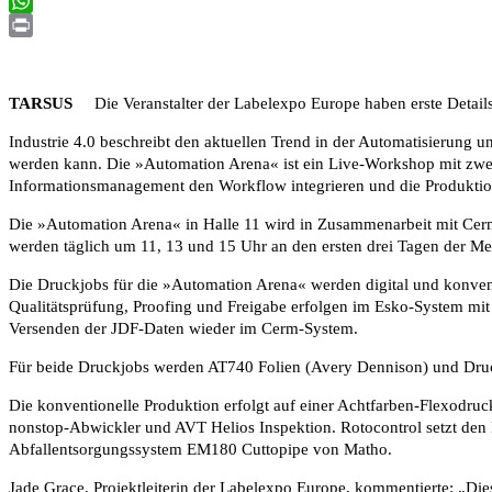
Email
WhatsApp
Print
TARSUS
Die Veranstalter der Labelexpo Europe haben erste Details 
Industrie 4.0 beschreibt den aktuellen Trend in der Automatisierung u
werden kann. Die »Automation Arena« ist ein Live-Workshop mit zwei a
Informationsmanagement den Workflow integrieren und die Produktion a
Die »Automation Arena« in Halle 11 wird in Zusammenarbeit mit Cerm
werden täglich um 11, 13 und 15 Uhr an den ersten drei Tagen der Me
Die Druckjobs für die »Automation Arena« werden digital und konvent
Qualitätsprüfung, Proofing und Freigabe erfolgen im Esko-System mi
Versenden der JDF-Daten wieder im Cerm-System.
Für beide Druckjobs werden AT740 Folien (Avery Dennison) und Druc
Die konventionelle Produktion erfolgt auf einer Achtfarben-Flexodru
nonstop-Abwickler und AVT Helios Inspektion. Rotocontrol setzt de
Abfallentsorgungssystem EM180 Cuttopipe von Matho.
Jade Grace, Projektleiterin der Labelexpo Europe, kommentierte: „Di