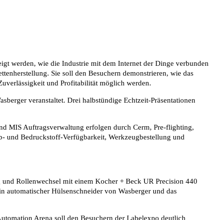
eigt werden, wie die Industrie mit dem Internet der Dinge verbunden
ttenherstellung. Sie soll den Besuchern demonstrieren, wie das
verlässigkeit und Profitabilität möglich werden.
erger veranstaltet. Drei halbstündige Echtzeit-Präsentationen
nd MIS Auftragsverwaltung erfolgen durch Cerm, Pre-flighting,
rb- und Bedruckstoff-Verfügbarkeit, Werkzeugbestellung und
ung und Rollenwechsel mit einem Kocher + Beck UR Precision 440
in automatischer Hülsenschneider von Wasberger und das
 Automation Arena soll den Besuchern der Labelexpo deutlich