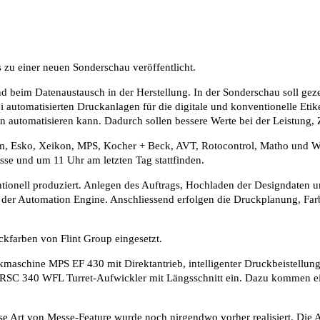
zu einer neuen Sonderschau veröffentlicht.
nd beim Datenaustausch in der Herstellung. In der Sonderschau soll gez
utomatisierten Druckanlagen für die digitale und konventionelle Etike
utomatisieren kann. Dadurch sollen bessere Werte bei der Leistung, Zu
, Esko, Xeikon, MPS, Kocher + Beck, AVT, Rotocontrol, Matho und Wasb
sse und um 11 Uhr am letzten Tag stattfinden.
ionell produziert. Anlegen des Auftrags, Hochladen der Designdaten u
t der Automation Engine. Anschliessend erfolgen die Druckplanung, Fa
kfarben von Flint Group eingesetzt.
ckmaschine MPS EF 430 mit Direktantrieb, intelligenter Druckbeistell
n RSC 340 WFL Turret-Aufwickler mit Längsschnitt ein. Dazu kommen e
ese Art von Messe-Feature wurde noch nirgendwo vorher realisiert. Die