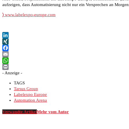
aufzeigen, dass Automatisierung nicht nur ein Versprechen an Morgen,
〉
www.labelexpo-europe.com
LinkedIn
XING
Facebook
Email
WhatsApp
- Anzeige -
Print
TAGS
Tarsus Group
Labelexpo Europe
Automation Arena
Verwandte Artikel
Mehr vom Autor