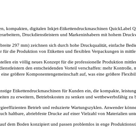
, kompakten, digitalen Inkjet-Etikettendruckmaschinen QuickLabel QL
erarbeitern, Druckdienstleistern und Markeninhabern mit hohem Druck
eite 297 mm) zeichnen sich durch hohe Druckqualität, einfache Bedie
er für die Produktion von Etiketten und flexiblen Verpackungen in mittl
ellen ein völlig neues Konzept für die professionelle Produktion mittl
ienstleistern den entscheidenden Vorteil verschaffen: mehr Kontrolle, 
 eine größere Komponentengemeinschaft auf, was eine größere Flexibili
nstige Etikettendruckmaschinen für Kunden ein, die kompakte, leistun
eiten zu erweitern, Betriebskosten zu senken und wettbewerbsfähig zu 
rgieeffizienten Betrieb und reduzierte Wartungszyklen. Anwender könn
uch haltbare, abriebfeste Drucke auf einer Vielzahl von Materialien unte
auf dem Boden konzipiert und passen problemlos in enge Produktionsr