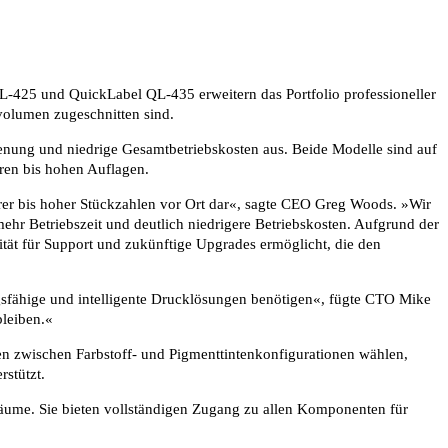
-425 und QuickLabel QL-435 erweitern das Portfolio professioneller
volumen zugeschnitten sind.
nung und niedrige Gesamtbetriebskosten aus. Beide Modelle sind auf
eren bis hohen Auflagen.
erer bis hoher Stückzahlen vor Ort dar«, sagte CEO Greg Woods. »Wir
mehr Betriebszeit und deutlich niedrigere Betriebskosten. Aufgrund der
tät für Support und zukünftige Upgrades ermöglicht, die den
gsfähige und intelligente Drucklösungen benötigen«, fügte CTO Mike
bleiben.«
en zwischen Farbstoff- und Pigmenttintenkonfigurationen wählen,
rstützt.
äume. Sie bieten vollständigen Zugang zu allen Komponenten für