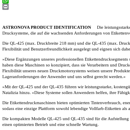
Email
WhatsApp
Print
ASTRONOVA PRODUCT IDENTIFICATION
Die leistungsstarken
Drucksysteme, die auf die wachsenden Anforderungen von Etikettenv
Die QL-425 (max. Druckbreite 218 mm) und die QL-435 (max. Druckbr
Flexibilität und Benutzerfreundlichkeit ausgelegt und eignen sich dah
»Diese Ergänzungen unseres professionellen Etikettendrucksegments st
haben diese Maschinen so konzipiert, dass sie Verarbeitern und Druckd
Flexibilität unseres neuen Druckmotorsystems weisen unsere Produkte
Lageranforderungen der Anwender und uns selbst gerecht werden.«
»Mit der QL-425 und der QL-435 führen wir leistungsstarke, kostengü
Natalizia hinzu. »Diese Systeme sollen Anwendern helfen, ihre Fähigk
Die Etikettendruckmaschinen bieten optimierten Tintenverbrauch, ene
sodass eine einzige Plattform sowohl lebendige Vollfarb-Etiketten als a
Die kompakten Modelle QL-425 und QL-435 sind für die Aufstellung 
einen optimierten Betrieb und eine schnelle Wartung.