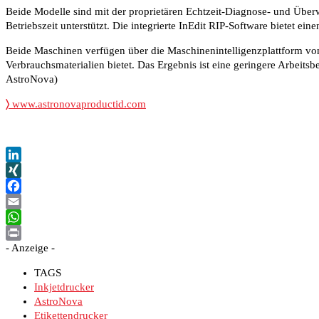
Beide Modelle sind mit der proprietären Echtzeit-Diagnose- und Übe
Betriebszeit unterstützt. Die integrierte InEdit RIP-Software bietet
Beide Maschinen verfügen über die Maschinenintelligenzplattform v
Verbrauchsmaterialien bietet. Das Ergebnis ist eine geringere Arbeits
AstroNova)
〉
www.astronovaproductid.com
LinkedIn
XING
Facebook
Email
WhatsApp
- Anzeige -
Print
TAGS
Inkjetdrucker
AstroNova
Etikettendrucker