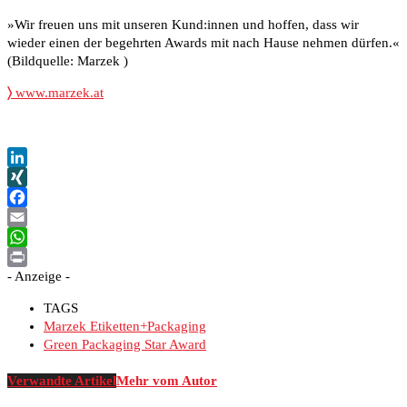
»Wir freuen uns mit unseren Kund:innen und hoffen, dass wir
wieder einen der begehrten Awards mit nach Hause nehmen dürfen.«
(Bildquelle: Marzek )
〉
www.marzek.at
LinkedIn
XING
Facebook
Email
WhatsApp
- Anzeige -
Print
TAGS
Marzek Etiketten+Packaging
Green Packaging Star Award
Verwandte Artikel
Mehr vom Autor