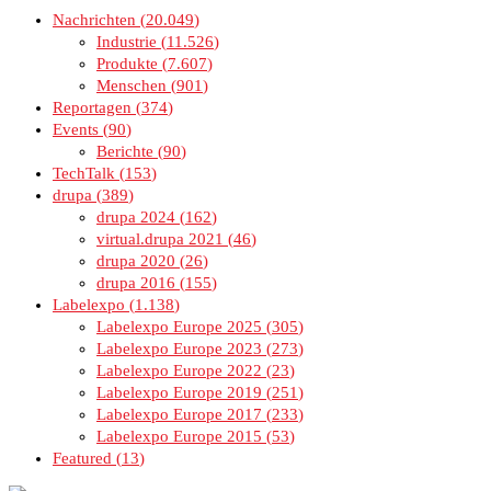
Nachrichten
20.049
Industrie
11.526
Produkte
7.607
Menschen
901
Reportagen
374
Events
90
Berichte
90
TechTalk
153
drupa
389
drupa 2024
162
virtual.drupa 2021
46
drupa 2020
26
drupa 2016
155
Labelexpo
1.138
Labelexpo Europe 2025
305
Labelexpo Europe 2023
273
Labelexpo Europe 2022
23
Labelexpo Europe 2019
251
Labelexpo Europe 2017
233
Labelexpo Europe 2015
53
Featured
13