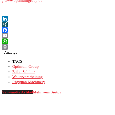
〉
www.optimumgroup.de
LinkedIn
XING
Facebook
Email
WhatsApp
- Anzeige -
Print
TAGS
Optimum Group
Etiket Schiller
Weiterverarbeitung
Rhyguan Machinery
Verwandte Artikel
Mehr vom Autor