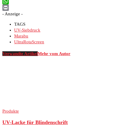
Email
WhatsApp
- Anzeige -
Print
TAGS
UV-Siebdruck
Marabu
UltraRotaScreen
Verwandte Artikel
Mehr vom Autor
Produkte
UV-Lacke für Blindenschrift