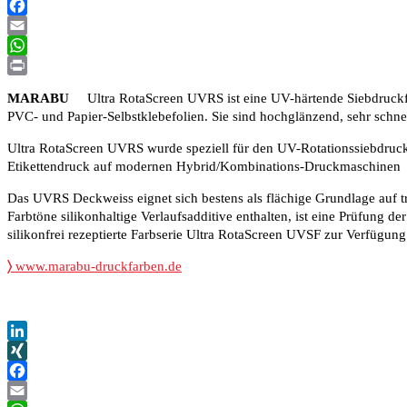
XING
Facebook
Email
WhatsApp
Print
MARABU
Ultra RotaScreen UVRS ist eine UV-härtende Siebdruckfarb
PVC- und Papier-Selbstklebefolien. Sie sind hochglänzend, sehr schn
Ultra RotaScreen UVRS wurde speziell für den UV-Rotationssiebdruc
Etikettendruck auf modernen Hybrid/Kombinations-Druckmaschinen 
Das UVRS Deckweiss eignet sich bestens als flächige Grundlage auf 
Farbtöne silikonhaltige Verlaufsadditive enthalten, ist eine Prüfung d
silikonfrei rezeptierte Farbserie Ultra RotaScreen UVSF zur Verfügung
〉
www.marabu-druckfarben.de
LinkedIn
XING
Facebook