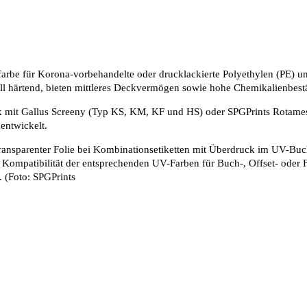
e für Korona-vorbehandelte oder drucklackierte Polyethylen (PE) und 
ell härtend, bieten mittleres Deckvermögen sowie hohe Chemikalienbest
k mit Gallus Screeny (Typ KS, KM, KF und HS) oder SPGPrints Rotames
entwickelt.
transparenter Folie bei Kombinationsetiketten mit Überdruck im UV-B
er Kompatibilität der entsprechenden UV-Farben für Buch-, Offset- oder 
. (Foto: SPGPrints