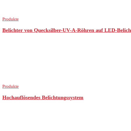
Produkte
Belichter von Quecksilber-UV-A-Röhren auf LED-Belic
Produkte
Hochauflösendes Belichtungssystem