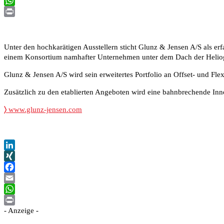
Email
WhatsApp
Print
Unter den hochkarätigen Ausstellern sticht Glunz & Jensen A/S als er
einem Konsortium namhafter Unternehmen unter dem Dach der Heliogr
Glunz & Jensen A/S wird sein erweitertes Portfolio an Offset- und Fle
Zusätzlich zu den etablierten Angeboten wird eine bahnbrechende Innov
〉
www.glunz-jensen.com
LinkedIn
XING
Facebook
Email
WhatsApp
- Anzeige -
Print