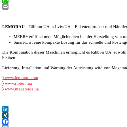
Email
WhatsApp
Print
LEMORAU
Ribbon UA in Lviv/UA – Etikettendrucker und Händler 
MEBR+ eröffnet neue Möglichkeiten bei der Herstellung von mehr
Smart-L ist eine kompakte Lösung für das schnelle und kosteng
Die Kombination dieser Maschinen ermöglicht es Ribbon UA, sowohl ko
bleiben.
Lieferung, Installation und Wartung der Ausrüstung wird von Megatra
〉
www.lemorau.com
〉
www.ribbon.ua
〉
www.megatrade.ua
LinkedIn
XING