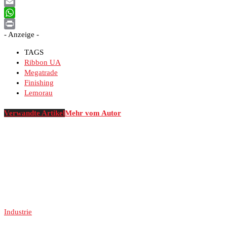
Facebook
Email
WhatsApp
- Anzeige -
Print
TAGS
Ribbon UA
Megatrade
Finishing
Lemorau
Verwandte Artikel
Mehr vom Autor
Industrie