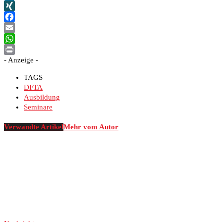
LinkedIn
XING
Facebook
Email
WhatsApp
- Anzeige -
Print
TAGS
DFTA
Ausbildung
Seminare
Verwandte Artikel
Mehr vom Autor