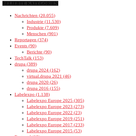
BELIEBTE KATEGORIEN
Nachrichten
20.055
Industrie
11.530
Produkte
7.609
Menschen
901
Reportagen
374
Events
90
Berichte
90
TechTalk
153
drupa
389
drupa 2024
162
virtual.drupa 2021
46
drupa 2020
26
drupa 2016
155
Labelexpo
1.138
Labelexpo Europe 2025
305
Labelexpo Europe 2023
273
Labelexpo Europe 2022
23
Labelexpo Europe 2019
251
Labelexpo Europe 2017
233
Labelexpo Europe 2015
53