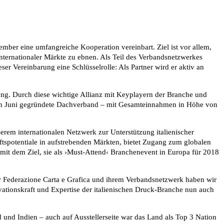
ber eine umfangreiche Kooperation vereinbart. Ziel ist vor allem,
internationaler Märkte zu ebnen. Als Teil des Verbandsnetzwerkes
er Vereinbarung eine Schlüsselrolle: Als Partner wird er aktiv an
rung. Durch diese wichtige Allianz mit Keyplayern der Branche und
zten Juni gegründete Dachverband – mit Gesamteinnahmen in Höhe von
nserem internationalen Netzwerk zur Unterstützung italienischer
tspotentiale in aufstrebenden Märkten, bietet Zugang zum globalen
n, mit dem Ziel, sie als ›Must-Attend‹ Branchenevent in Europa für 2018
er Federazione Carta e Grafica und ihrem Verbandsnetzwerk haben wir
ovationskraft und Expertise der italienischen Druck-Branche nun auch
nd und Indien – auch auf Ausstellerseite war das Land als Top 3 Nation