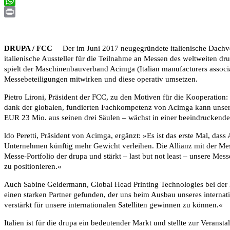
Email
WhatsApp
Print
DRUPA / FCC
Der im Juni 2017 neugegründete italienische Dachv
italienische Aussteller für die Teilnahme an Messen des weltweiten d
spielt der Maschinenbauverband Acimga (Italian manufacturers associat
Messebeteiligungen mitwirken und diese operativ umsetzen.
Pietro Lironi, Präsident der FCC, zu den Motiven für die Kooperation
dank der globalen, fundierten Fachkompetenz von Acimga kann unsere
EUR 23 Mio. aus seinen drei Säulen – wächst in einer beeindruckend
ldo Peretti, Präsident von Acimga, ergänzt: »Es ist das erste Mal, das
Unternehmen künftig mehr Gewicht verleihen. Die Allianz mit der Mes
Messe-Portfolio der drupa und stärkt – last but not least – unsere Mes
zu positionieren.«
Auch Sabine Geldermann, Global Head Printing Technologies bei der M
einen starken Partner gefunden, der uns beim Ausbau unseres internati
verstärkt für unsere internationalen Satelliten gewinnen zu können.«
Italien ist für die drupa ein bedeutender Markt und stellte zur Verans