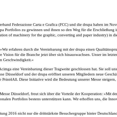
erband Federazione Carta e Grafica (FCC) und die drupa haben im Novem
rupa Portfolios zu gewinnen und ihnen so den Weg für die Erschließung 
ion of machinery for the graphic, converting and paper industry) in dies
: »Wir erfahren durch die Vereinbarung mit der drupa einen Qualitätssp
 Vision für die Branche jetzt über sich hinauswachsen. Unser im let
en Geschwindigkeit.«
s Acimga eine Vereinbarung dieser Tragweite geschlossen hat. Sie soll u
se Düsseldorf und der drupa eröffnet unseren Mitgliedern neue Geschäf
se Print4All. Diese Initiative wird die Bedeutung unserer Messe steiger
esse Düsseldorf, freut sich über die Vorteile der Kooperation: »Mit d
onalen Portfolios bestens unterstützen kann. Wir erhoffen uns, die Inn
taltung 2016 nicht nur die drittstärkste Besuchergruppe hinter Deutschla