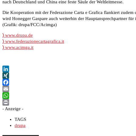
nach Deutschland und China eine feste Säule der Weltleitmesse.
Die Kooperation mit der Federazione Carta e Grafica flankiert zudem d
wird Honegger Gaspare auch weiterhin der Hauptansprechpartner für ita
(Grafik: drupa/FCC/Acimga)
〉
www.drupa.de
〉
www.federazionecartagrafica.it
〉
www.acimga.it
LinkedIn
XING
Facebook
Email
WhatsApp
- Anzeige -
Print
TAGS
drupa