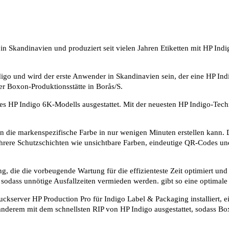
 Skandinavien und produziert seit vielen Jahren Etiketten mit HP Indig
ndigo und wird der erste Anwender in Skandinavien sein, der eine HP I
der Boxon-Produktionsstätte in Borås/S.
 HP Indigo 6K-Modells ausgestattet. Mit der neuesten HP Indigo-Techn
on die markenspezifische Farbe in nur wenigen Minuten erstellen kann.
rere Schutzschichten wie unsichtbare Farben, eindeutige QR-Codes und
g, die die vorbeugende Wartung für die effizienteste Zeit optimiert und
sodass unnötige Ausfallzeiten vermieden werden. gibt so eine optimale
rver HP Production Pro für Indigo Label & Packaging installiert, eine
anderem mit dem schnellsten RIP von HP Indigo ausgestattet, sodass Bo