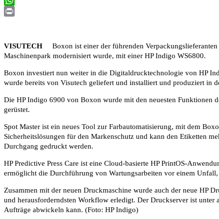
Email
WhatsApp
Print
VISUTECH
Boxon ist einer der führenden Verpackungslieferanten in
Maschinenpark modernisiert wurde, mit einer HP Indigo WS6800.
Boxon investiert nun weiter in die Digitaldrucktechnologie von HP I
wurde bereits von Visutech geliefert und installiert und produziert in 
Die HP Indigo 6900 von Boxon wurde mit den neuesten Funktionen des
gerüstet.
Spot Master ist ein neues Tool zur Farbautomatisierung, mit dem Box
Sicherheitslösungen für den Markenschutz und kann den Etiketten meh
Durchgang gedruckt werden.
HP Predictive Press Care ist eine Cloud-basierte HP PrintOS-Anwendun
ermöglicht die Durchführung von Wartungsarbeiten vor einem Unfall, 
Zusammen mit der neuen Druckmaschine wurde auch der neue HP Druckse
und herausforderndsten Workflow erledigt. Der Druckserver ist unter 
Aufträge abwickeln kann. (Foto: HP Indigo)