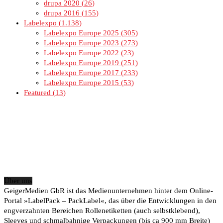
drupa 2020
26
drupa 2016
155
Labelexpo
1.138
Labelexpo Europe 2025
305
Labelexpo Europe 2023
273
Labelexpo Europe 2022
23
Labelexpo Europe 2019
251
Labelexpo Europe 2017
233
Labelexpo Europe 2015
53
Featured
13
Über uns
GeigerMedien GbR ist das Medienunternehmen hinter dem Online-
Portal »LabelPack – PackLabel«, das über die Entwicklungen in den
engverzahnten Bereichen Rollenetiketten (auch selbstklebend),
Sleeves und schmalbahnige Verpackungen (bis ca 900 mm Breite)