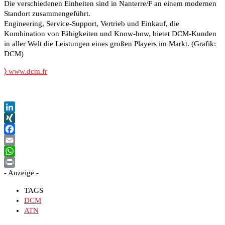
Die verschiedenen Einheiten sind in Nanterre/F an einem modernen
Standort zusammengeführt.
Engineering, Service-Support, Vertrieb und Einkauf, die
Kombination von Fähigkeiten und Know-how, bietet DCM-Kunden
in aller Welt die Leistungen eines großen Players im Markt. (Grafik:
DCM)
〉
www.dcm.fr
LinkedIn
XING
Facebook
Email
WhatsApp
- Anzeige -
Print
TAGS
DCM
ATN