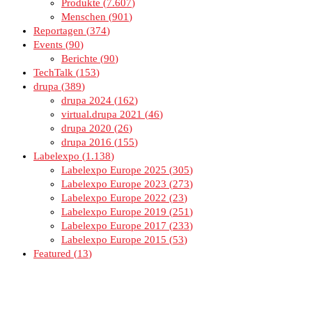
Produkte
7.607
Menschen
901
Reportagen
374
Events
90
Berichte
90
TechTalk
153
drupa
389
drupa 2024
162
virtual.drupa 2021
46
drupa 2020
26
drupa 2016
155
Labelexpo
1.138
Labelexpo Europe 2025
305
Labelexpo Europe 2023
273
Labelexpo Europe 2022
23
Labelexpo Europe 2019
251
Labelexpo Europe 2017
233
Labelexpo Europe 2015
53
Featured
13