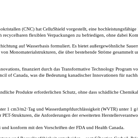
istallen (CNC) hat CelluShield vorgestellt, eine hochleistungsfähige B
ach recycelbaren flexiblen Verpackungen zu befriedigen, ohne dabei Ko
schichtung auf Wasserbasis formuliert. Es bietet außergewöhnliche Sauer
ung von Monomaterialstrukturen, die über bestehende Ströme gesammelt u
novations, finanziert durch das Transformative Technology Program von
il of Canada, was die Bedeutung kanadischer Innovationen für nachha
pfindliche Produkte erforderlichen Schutz, ohne dass schädliche Chem
 unter 1 cm3/m2·Tag und Wasserdampfdurchlässigkeit (WVTR) unter 1 g
r PET-Strukturen, die Anforderungen der erweiterten Herstellerveran
rei und konform mit den Vorschriften der FDA und Health Canada.