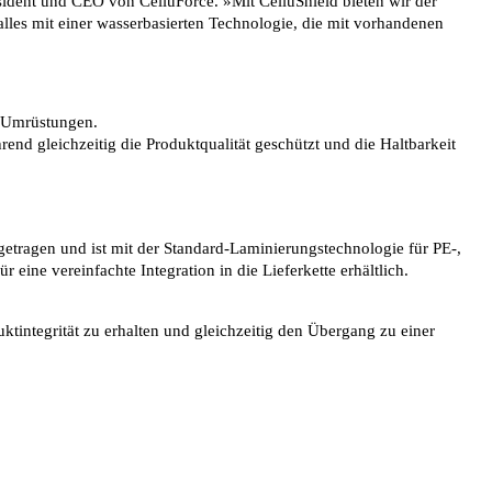
sident und CEO von CelluForce. »Mit CelluShield bieten wir der
lles mit einer wasserbasierten Technologie, die mit vorhandenen
e Umrüstungen.
nd gleichzeitig die Produktqualität geschützt und die Haltbarkeit
getragen und ist mit der Standard-Laminierungstechnologie für PE-,
eine vereinfachte Integration in die Lieferkette erhältlich.
ktintegrität zu erhalten und gleichzeitig den Übergang zu einer