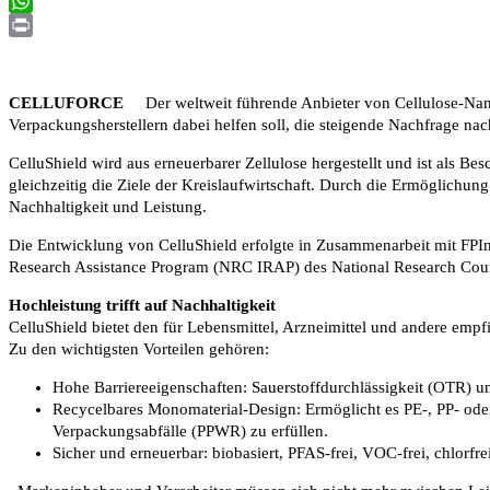
Email
WhatsApp
Print
CELLUFORCE
Der weltweit führende Anbieter von Cellulose-Nanokr
Verpackungsherstellern dabei helfen soll, die steigende Nachfrage n
CelluShield wird aus erneuerbarer Zellulose hergestellt und ist als Be
gleichzeitig die Ziele der Kreislaufwirtschaft. Durch die Ermöglich
Nachhaltigkeit und Leistung.
Die Entwicklung von CelluShield erfolgte in Zusammenarbeit mit FPIn
Research Assistance Program (NRC IRAP) des National Research Counc
Hochleistung trifft auf Nachhaltigkeit
CelluShield bietet den für Lebensmittel, Arzneimittel und andere em
Zu den wichtigsten Vorteilen gehören:
Hohe Barriereeigenschaften: Sauerstoffdurchlässigkeit (OTR)
Recycelbares Monomaterial-Design: Ermöglicht es PE-, PP- ode
Verpackungsabfälle (PPWR) zu erfüllen.
Sicher und erneuerbar: biobasiert, PFAS-frei, VOC-frei, chlorf