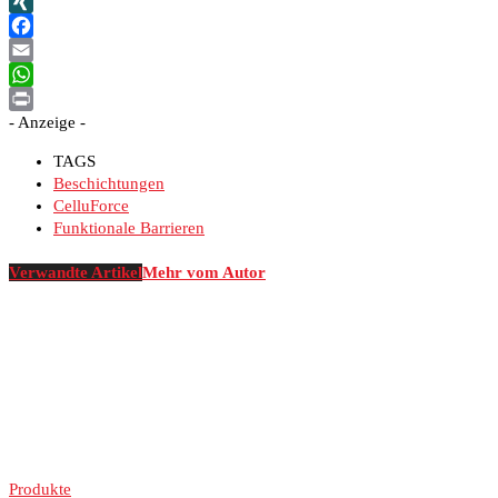
LinkedIn
XING
Facebook
Email
WhatsApp
- Anzeige -
Print
TAGS
Beschichtungen
CelluForce
Funktionale Barrieren
Verwandte Artikel
Mehr vom Autor
Produkte