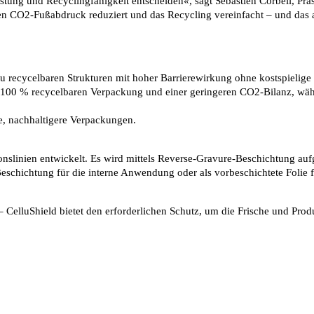
tung und Recyclingfähigkeit entscheiden«, sagt Sébastien Corbeil, Prä
en CO2-Fußabdruck reduziert und das Recycling vereinfacht – und das a
g zu recycelbaren Strukturen mit hoher Barrierewirkung ohne kostspielig
 100 % recycelbaren Verpackung und einer geringeren CO2-Bilanz, währe
re, nachhaltigere Verpackungen.
ionslinien entwickelt. Es wird mittels Reverse-Gravure-Beschichtung auf
schichtung für die interne Anwendung oder als vorbeschichtete Folie für 
 CelluShield bietet den erforderlichen Schutz, um die Frische und Produ