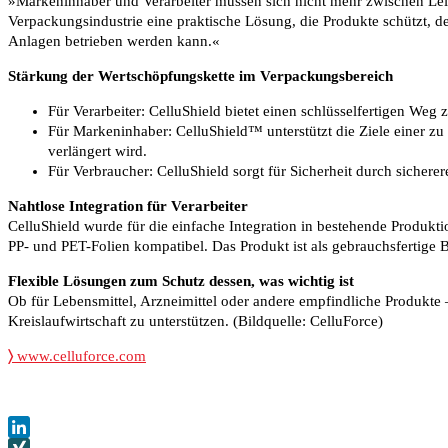
»Markeninhaber und Verarbeiter müssen sich nicht mehr zwischen Leis
Verpackungsindustrie eine praktische Lösung, die Produkte schützt, d
Anlagen betrieben werden kann.«
Stärkung der Wertschöpfungskette im Verpackungsbereich
Für Verarbeiter: CelluShield bietet einen schlüsselfertigen We
Für Markeninhaber: CelluShield™ unterstützt die Ziele einer zu
verlängert wird.
Für Verbraucher: CelluShield sorgt für Sicherheit durch sichere
Nahtlose Integration für Verarbeiter
CelluShield wurde für die einfache Integration in bestehende Produkt
PP- und PET-Folien kompatibel. Das Produkt ist als gebrauchsfertige Be
Flexible Lösungen zum Schutz dessen, was wichtig ist
Ob für Lebensmittel, Arzneimittel oder andere empfindliche Produkte –
Kreislaufwirtschaft zu unterstützen. (Bildquelle: CelluForce)
〉
www.celluforce.com