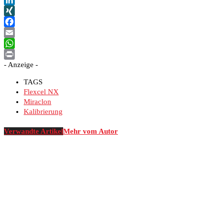
LinkedIn
XING
Facebook
Email
WhatsApp
- Anzeige -
Print
TAGS
Flexcel NX
Miraclon
Kalibrierung
Verwandte Artikel
Mehr vom Autor