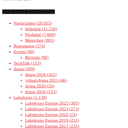
BELIEBTE KATEGORIEN
Nachrichten
20.055
Industrie
11.530
Produkte
7.609
Menschen
901
Reportagen
374
Events
90
Berichte
90
TechTalk
153
drupa
389
drupa 2024
162
virtual.drupa 2021
46
drupa 2020
26
drupa 2016
155
Labelexpo
1.138
Labelexpo Europe 2025
305
Labelexpo Europe 2023
273
Labelexpo Europe 2022
23
Labelexpo Europe 2019
251
Labelexpo Europe 2017
233