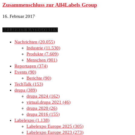
Zusammenschluss zur All4Labels Group
16. Februar 2017
BELIEBTE KATEGORIEN
Nachrichten
20.055
Industrie
11.530
Produkte
7.609
Menschen
901
Reportagen
374
Events
90
Berichte
90
TechTalk
153
drupa
389
drupa 2024
162
virtual.drupa 2021
46
drupa 2020
26
drupa 2016
155
Labelexpo
1.138
Labelexpo Europe 2025
305
Labelexpo Europe 2023
273