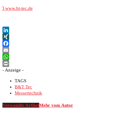
〉
www.bt-tec.de
LinkedIn
XING
Facebook
Email
WhatsApp
- Anzeige -
Print
TAGS
B&T Tec
Messertechnik
Verwandte Artikel
Mehr vom Autor